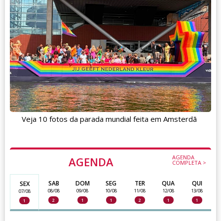
Veja 10 fotos da parada mundial feita em Amsterdã
AGENDA
AGENDA
COMPLETA >
SAB
DOM
SEG
TER
QUA
QUI
SEX
08/08
09/08
10/08
11/08
12/08
13/08
07/08
2
1
1
2
1
1
1