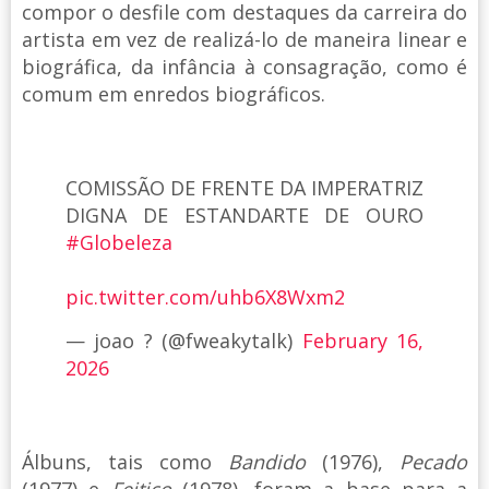
compor o desfile com destaques da carreira do
artista em vez de realizá-lo de maneira linear e
biográfica, da infância à consagração, como é
comum em enredos biográficos.
COMISSÃO DE FRENTE DA IMPERATRIZ
DIGNA DE ESTANDARTE DE OURO
#Globeleza
pic.twitter.com/uhb6X8Wxm2
— joao ? (@fweakytalk)
February 16,
2026
Álbuns, tais como
Bandido
(1976),
Pecado
(1977) e
Feitiço
(1978), foram a base para a