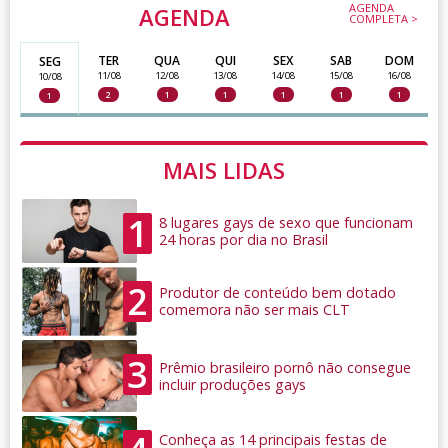
AGENDA
AGENDA
COMPLETA >
TER
QUA
QUI
SEX
SAB
DOM
SEG
11/08
12/08
13/08
14/08
15/08
16/08
10/08
2
1
1
1
1
1
1
MAIS LIDAS
1
8 lugares gays de sexo que funcionam
24 horas por dia no Brasil
2
Produtor de conteúdo bem dotado
comemora não ser mais CLT
3
Prêmio brasileiro pornô não consegue
incluir produções gays
Conheça as 14 principais festas de