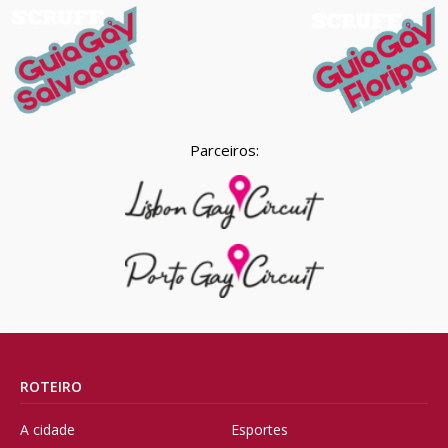
Parceiros:
ROTEIRO
A cidade
Esportes