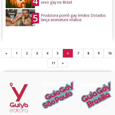
4
sexo gay no Brasil
5
Produtora pornô gay Irmãos Dotados
lança assinatura vitalícia
«
1
2
3
4
5
6
7
8
9
10
11
»