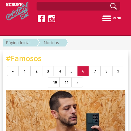
MENU
Página Inicial
Notícias
#Famosos
«
1
2
3
4
5
6
7
8
9
10
11
»