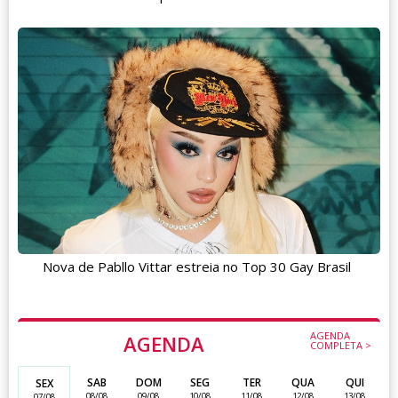
Nova de Pabllo Vittar estreia no Top 30 Gay Brasil
AGENDA
AGENDA
COMPLETA >
SAB
DOM
SEG
TER
QUA
QUI
SEX
08/08
09/08
10/08
11/08
12/08
13/08
07/08