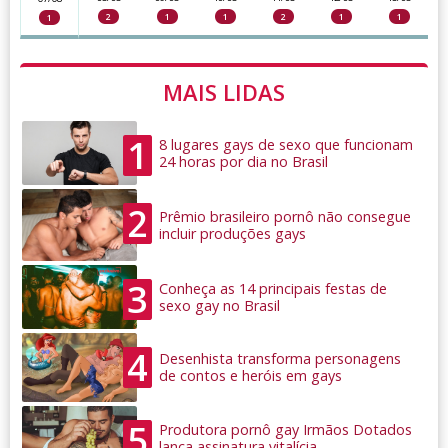
2
1
1
2
1
1
1
MAIS LIDAS
1
8 lugares gays de sexo que funcionam
24 horas por dia no Brasil
2
Prêmio brasileiro pornô não consegue
incluir produções gays
3
Conheça as 14 principais festas de
sexo gay no Brasil
4
Desenhista transforma personagens
de contos e heróis em gays
5
Produtora pornô gay Irmãos Dotados
lança assinatura vitalícia