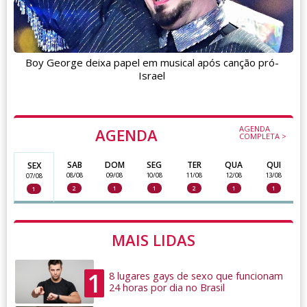
Boy George deixa papel em musical após canção pró-
Israel
AGENDA
AGENDA
COMPLETA >
SAB
DOM
SEG
TER
QUA
QUI
SEX
08/08
09/08
10/08
11/08
12/08
13/08
07/08
2
1
1
2
1
1
1
MAIS LIDAS
1
8 lugares gays de sexo que funcionam
24 horas por dia no Brasil