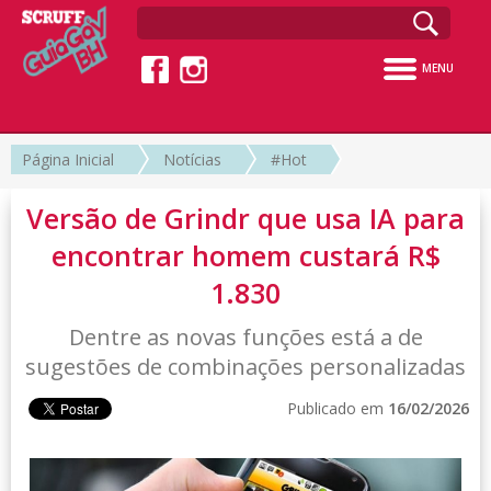
MENU
Página Inicial
Notícias
#Hot
Versão de Grindr que usa IA para
encontrar homem custará R$
1.830
Dentre as novas funções está a de
sugestões de combinações personalizadas
Publicado em
16/02/2026