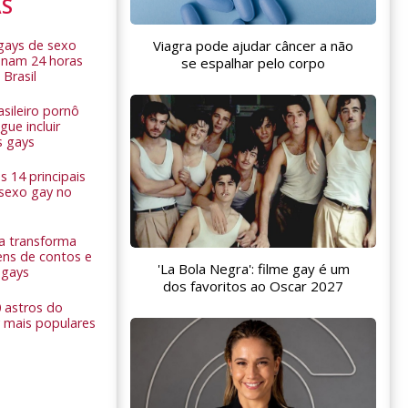
AS
 gays de sexo
Viagra pode ajudar câncer a não
onam 24 horas
se espalhar pelo corpo
 Brasil
sileiro pornô
ue incluir
s gays
 14 principais
 sexo gay no
a transforma
ns de contos e
'La Bola Negra': filme gay é um
 gays
dos favoritos ao Oscar 2027
0 astros do
 mais populares