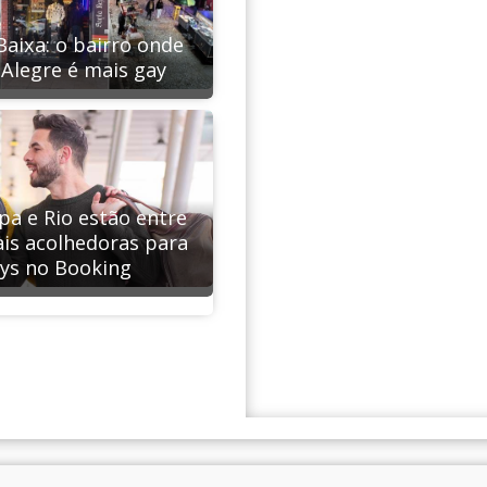
Baixa: o bairro onde
 Alegre é mais gay
ipa e Rio estão entre
ais acolhedoras para
ys no Booking