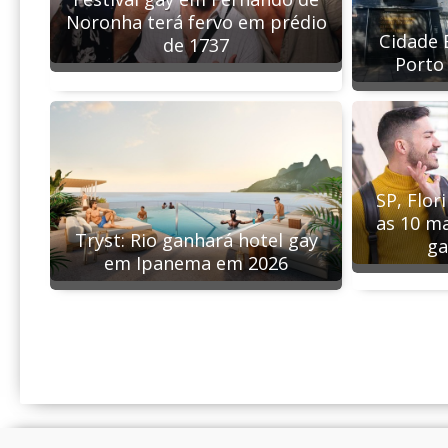
Noronha terá fervo em prédio
Cidade 
de 1737
Porto
SP, Flor
as 10 m
Tryst: Rio ganhará hotel gay
ga
em Ipanema em 2026