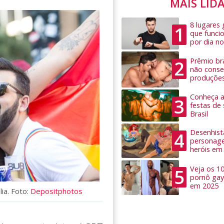
MAIS LID
8 lugares
1
que funci
por dia no
Prêmio bra
2
não conseg
produçõe
Conheça as
3
festas de
Brasil
Desenhist
4
personage
heróis em
Veja os 1
5
pornô gay
em 2025
ia. Foto:
Depositphotos