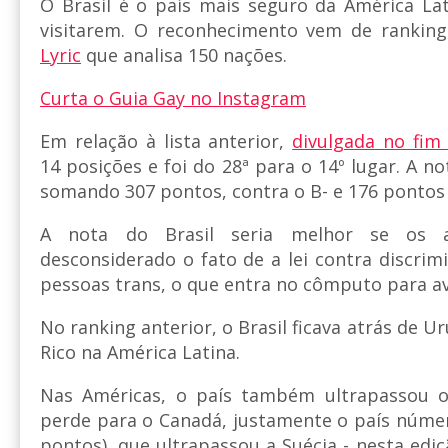
O Brasil é o país mais seguro da América La
visitarem. O reconhecimento vem de ranking
Lyric
que analisa 150 nações.
Curta o Guia Gay no Instagram
Em relação à lista anterior,
divulgada no fim
14 posições e foi do 28ª para o 14º lugar. A no
somando 307 pontos, contra o B- e 176 pontos
A nota do Brasil seria melhor se os a
desconsiderado o fato de a lei contra discrim
pessoas trans, o que entra no cômputo para av
No ranking anterior, o Brasil ficava atrás de U
Rico na América Latina.
Nas Américas, o país também ultrapassou o
perde para o Canadá, justamente o país número
pontos), que ultrapassou a Suécia - nesta ediç