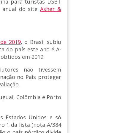
tina para turistas LGBT
 anual do site
Asher &
 de 2019
, o Brasil subiu
ta do país este ano é A-
 obtidos em 2019.
utores não tivessem
inação no País proteger
aliação.
ruguai, Colômbia e Porto
s Estados Unidos e só
 1 da lista (nota A/384
ão o país nórdico divide