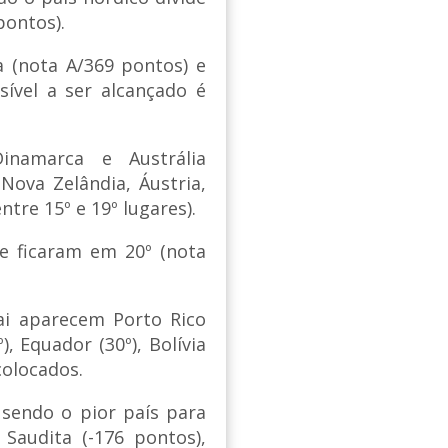
pontos).
 (nota A/369 pontos) e
ível a ser alcançado é
namarca e Austrália
Nova Zelândia, Áustria,
ntre 15º e 19º lugares).
e ficaram em 20º (nota
ai aparecem Porto Rico
º), Equador (30º), Bolívia
colocados.
 sendo o pior país para
 Saudita (-176 pontos),