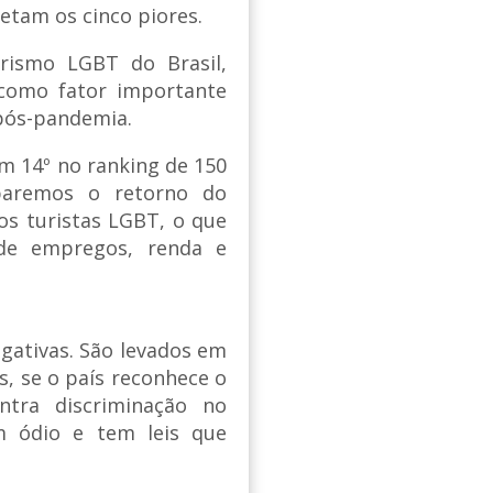
letam os cinco piores.
rismo LGBT do Brasil,
 como fator importante
 pós-pandemia.
em 14º no ranking de 150
paremos o retorno do
s turistas LGBT, o que
 de empregos, renda e
negativas. São levados em
s, se o país reconhece o
tra discriminação no
em ódio e tem leis que