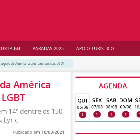
CURTA BH
PARADAS 2025
APOIO TURÍSTICO
s seguro da América Latina para turistas LGBT
o da América
AGENDA
s LGBT
SEX
SAB
DOM
S
QUI
07/08
08/08
09/08
10
06/08
em 14º dentre os 150
1
2
1
1
 Lyric
Publicado em
10/03/2021