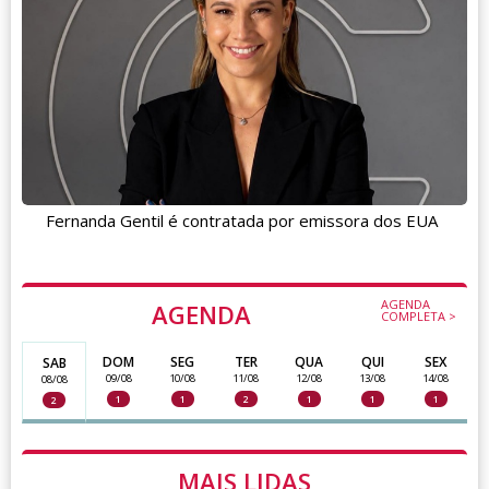
Fernanda Gentil é contratada por emissora dos EUA
AGENDA
AGENDA
COMPLETA >
DOM
SEG
TER
QUA
QUI
SEX
SAB
09/08
10/08
11/08
12/08
13/08
14/08
08/08
1
1
2
1
1
1
2
MAIS LIDAS