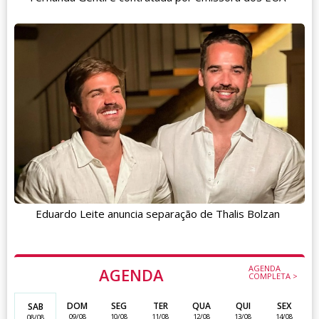
Eduardo Leite anuncia separação de Thalis Bolzan
AGENDA
AGENDA
COMPLETA >
DOM
SEG
TER
QUA
QUI
SEX
SAB
09/08
10/08
11/08
12/08
13/08
14/08
08/08