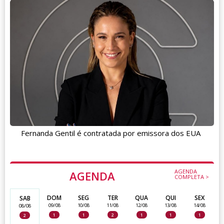
Fernanda Gentil é contratada por emissora dos EUA
AGENDA
AGENDA
COMPLETA >
DOM
SEG
TER
QUA
QUI
SEX
SAB
09/08
10/08
11/08
12/08
13/08
14/08
08/08
1
1
2
1
1
1
2