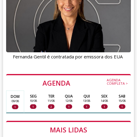
Fernanda Gentil é contratada por emissora dos EUA
AGENDA
AGENDA
COMPLETA >
SEG
TER
QUA
QUI
SEX
SAB
DOM
10/08
11/08
12/08
13/08
14/08
15/08
09/08
1
2
1
1
1
1
1
MAIS LIDAS