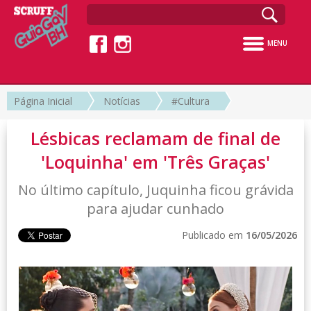
MENU
Página Inicial
Notícias
#Cultura
Lésbicas reclamam de final de
'Loquinha' em 'Três Graças'
No último capítulo, Juquinha ficou grávida
para ajudar cunhado
Publicado em
16/05/2026