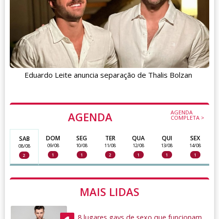
Eduardo Leite anuncia separação de Thalis Bolzan
AGENDA
AGENDA
COMPLETA >
DOM
SEG
TER
QUA
QUI
SEX
SAB
09/08
10/08
11/08
12/08
13/08
14/08
08/08
1
1
2
1
1
1
2
MAIS LIDAS
8 lugares gays de sexo que funcionam