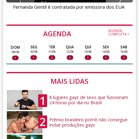
Fernanda Gentil é contratada por emissora dos EUA
AGENDA
AGENDA
COMPLETA >
SEG
TER
QUA
QUI
SEX
SAB
DOM
10/08
11/08
12/08
13/08
14/08
15/08
09/08
1
2
1
1
1
1
1
MAIS LIDAS
1
8 lugares gays de sexo que funcionam
24 horas por dia no Brasil
2
Prêmio brasileiro pornô não consegue
incluir produções gays