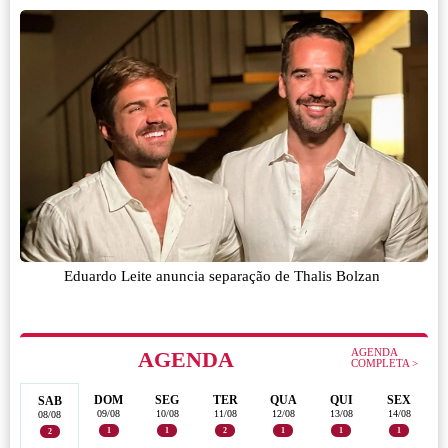
Eduardo Leite anuncia separação de Thalis Bolzan
AGENDA
AGENDA
COMPLETA >
DOM
SEG
TER
QUA
QUI
SEX
SAB
09/08
10/08
11/08
12/08
13/08
14/08
08/08
1
1
2
1
1
1
2