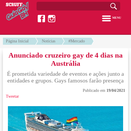
MENU
Página Inicial
Notícias
#Mercado
Anunciado cruzeiro gay de 4 dias na
Austrália
É prometida variedade de eventos e ações junto a
entidades e grupos. Gays famosos farão presença
Publicado em
19/04/2021
Tweetar