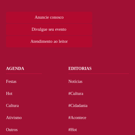
Anuncie conosco
Divulgue seu evento
Atendimento ao leitor
AGENDA
EDITORIAS
Festas
Notícias
Hot
#Cultura
Cultura
#Cidadania
Ativismo
#Acontece
Outros
#Hot